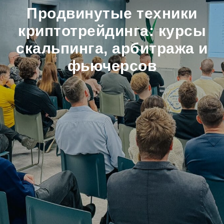
Продвинутые техники
криптотрейдинга: курсы
скальпинга, арбитража и
фьючерсов