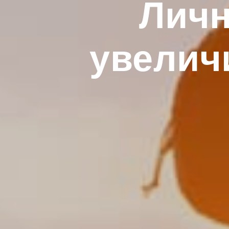
Личн
увелич