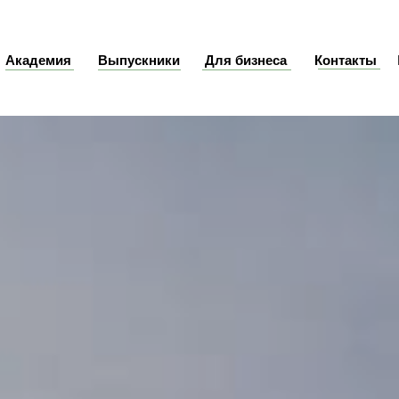
Академия
Академия
Выпускники
Выпускники
Для бизнеса
Для бизнеса
Контакты
Контакты
П
П
Услуги
Услуги