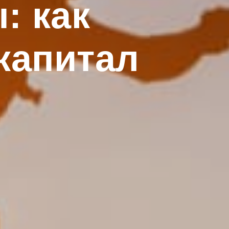
: как
капитал